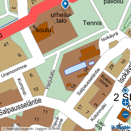
© Riihimäen kaupunki. Updated 2026/8/6