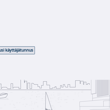
si käyttäjätunnus