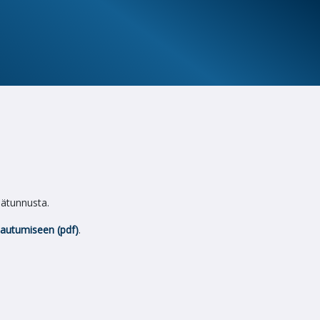
äjätunnusta.
jautumiseen (pdf)
.