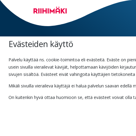
Siirry
päänäkymään
Evästeiden käyttö
Palvelu käyttää ns. cookie-toimintoa eli evästeitä. Eväste on pieni
usein sivuilla vierailevat kävijät, helpottamaan kävijöiden kirja
sivujen sisältöä. Evästeet eivät vahingoita käyttäjien tietokoneita 
Mikäli sivuilla vieraileva käyttäjä ei halua palvelun saavan edel
On kuitenkin hyvä ottaa huomioon se, että evästeet voivat olla tar