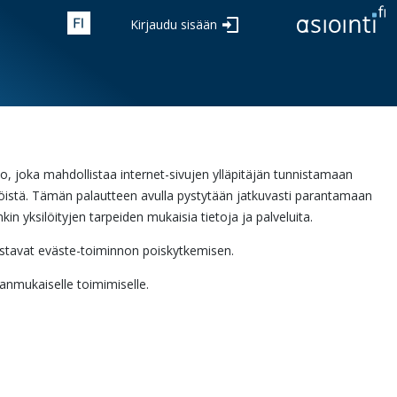
Kirjaudu sisään
sto, joka mahdollistaa internet-sivujen ylläpitäjän tunnistamaan
vijöistä. Tämän palautteen avulla pystytään jatkuvasti parantamaan
kin yksilöityjen tarpeiden mukaisia tietoja ja palveluita.
llistavat eväste-toiminnon poiskytkemisen.
ianmukaiselle toimimiselle.