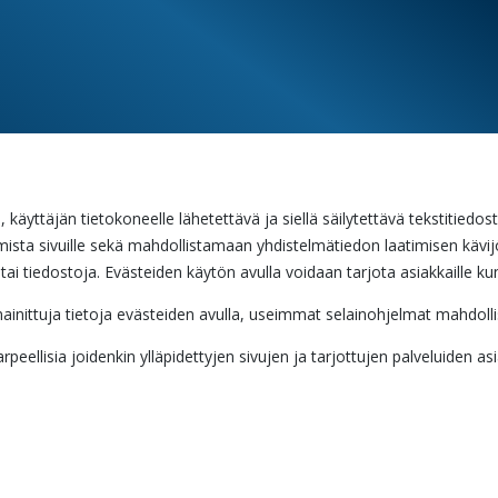
, käyttäjän tietokoneelle lähetettävä ja siellä säilytettävä tekstitiedo
utumista sivuille sekä mahdollistamaan yhdistelmätiedon laatimisen kä
tai tiedostoja. Evästeiden käytön avulla voidaan tarjota asiakkaille kun
lä mainittuja tietoja evästeiden avulla, useimmat selainohjelmat mahdo
peellisia joidenkin ylläpidettyjen sivujen ja tarjottujen palveluiden as