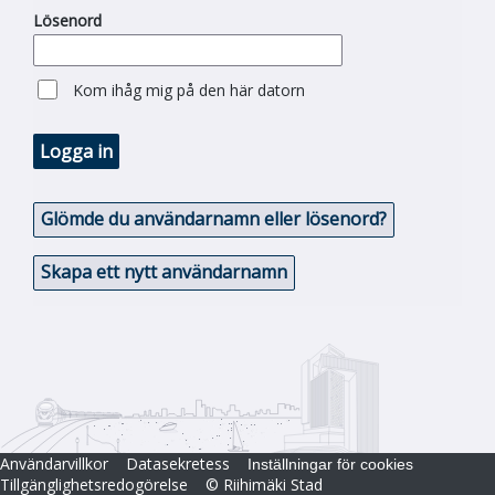
Lösenord
Kom ihåg mig på den här datorn
Logga in
Glömde du användarnamn eller lösenord?
Skapa ett nytt användarnamn
Användarvillkor
Datasekretess
Inställningar för cookies
Tillgänglighetsredogörelse
© Riihimäki Stad