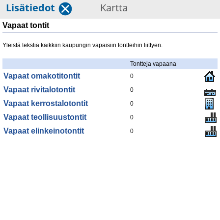
Lisätiedot
Kartta
Vapaat tontit
Yleistä tekstiä kaikkiin kaupungin vapaisiin tontteihin liittyen.
Tontteja vapaana
Vapaat omakotitontit
0
Vapaat rivitalotontit
0
Vapaat kerrostalotontit
0
Vapaat teollisuustontit
0
Vapaat elinkeinotontit
0