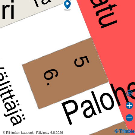
© Riihimäen kaupunki. Päivitetty 6.8.2026