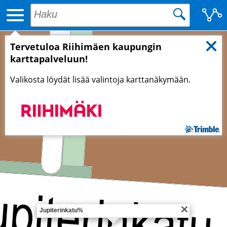
Tervetuloa Riihimäen kaupungin
karttapalveluun!
Valikosta löydät lisää valintoja karttanäkymään.
Jupiterinkatu%