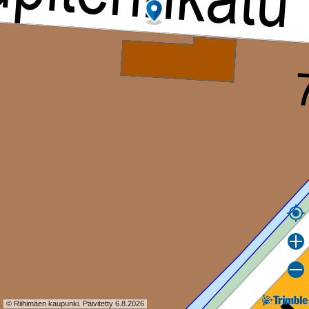
© Riihimäen kaupunki. Päivitetty 6.8.2026