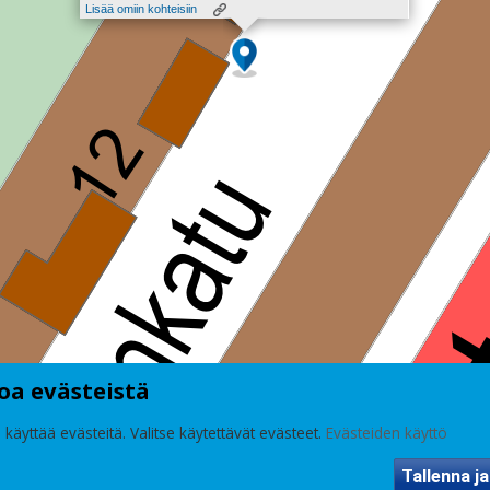
Lisää omiin kohteisiin
oa evästeistä
 käyttää evästeitä. Valitse käytettävät evästeet.
Evästeiden käyttö
Tallenna ja