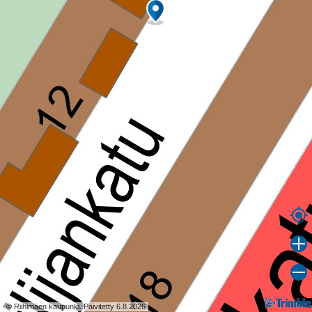
© Riihimäen kaupunki. Päivitetty 6.8.2026