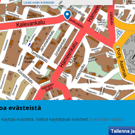
Lisää omiin kohteisiin
oa evästeistä
 käyttää evästeitä. Valitse käytettävät evästeet.
Evästeiden käyttö
Tallenna ja