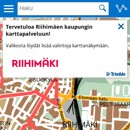
Tervetuloa Riihimäen kaupungin
karttapalveluun!
Valikosta löydät lisää valintoja karttanäkymään.