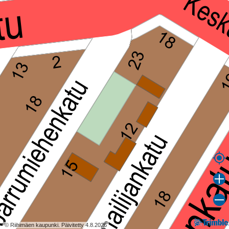
© Riihimäen kaupunki. Päivitetty 4.8.2026