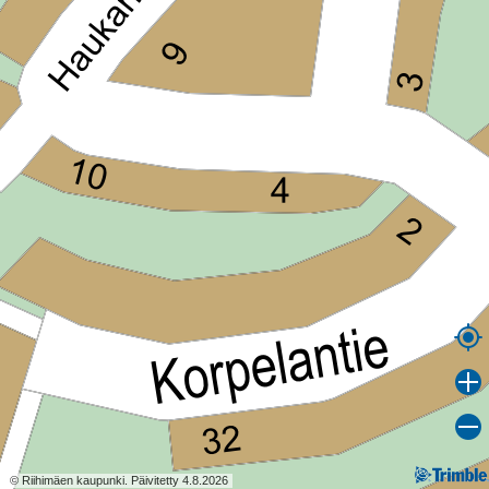
© Riihimäen kaupunki. Päivitetty 4.8.2026