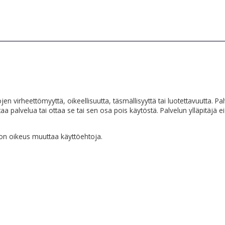
tojen virheettömyyttä, oikeellisuutta, täsmällisyyttä tai luotettavuutta.
aa palvelua tai ottaa se tai sen osa pois käytöstä. Palvelun ylläpitäjä ei 
 on oikeus muuttaa käyttöehtoja.