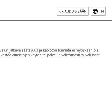
KIRJAUDU SISÄÄN
FIN
 Palvelun jatkuva saatavuus ja katkoton toiminta ei myöskään ole
vastaa aineistojen käytön tai palvelun välittömästi tai välillisesti