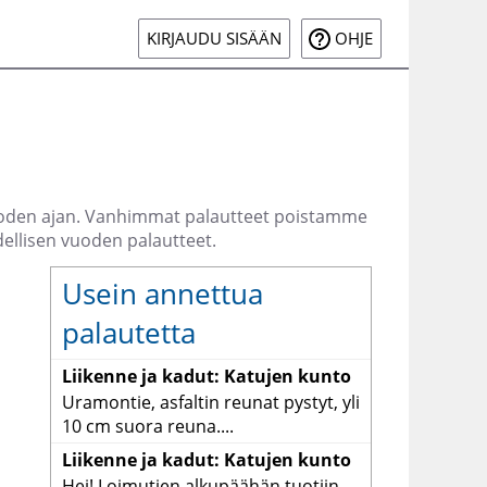
KIRJAUDU SISÄÄN
OHJE
ivuoden ajan. Vanhimmat palautteet poistamme
ellisen vuoden palautteet.
Usein annettua
palautetta
Liikenne ja kadut: Katujen kunto
Uramontie, asfaltin reunat pystyt, yli
10 cm suora reuna....
Liikenne ja kadut: Katujen kunto
Hei! Loimutien alkupäähän tuotiin