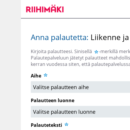
Siirry
päänäkymään
Anna palautetta:
Liikenne ja
Kirjoita palautteesi. Sinisellä
-merkillä merki
Palautepalveluun jätetyt palautteet mahdoll
kerran vuodessa siten, että palautepalveluss
Aihe
Palautteen luonne
Palauteteksti