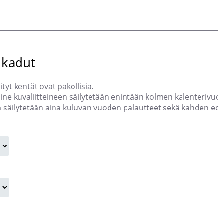
 kadut
tyt kentät ovat pakollisia.
isine kuvaliitteineen säilytetään enintään kolmen kalenter
a säilytetään aina kuluvan vuoden palautteet sekä kahden ed