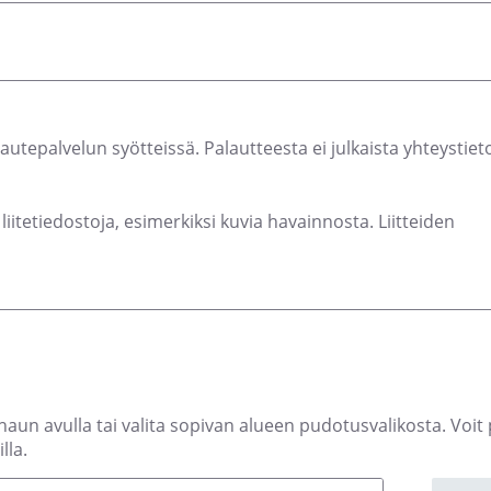
lautepalvelun syötteissä. Palautteesta ei julkaista yhteystieto
liitetiedostoja, esimerkiksi kuvia havainnosta. Liitteiden
haun avulla tai valita sopivan alueen pudotusvalikosta. Voit p
lla.
Ohita