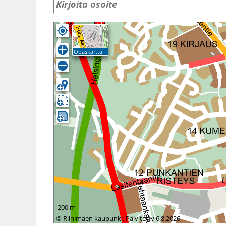
Opaskartta
200 m
© Riihimäen kaupunki. Päivitetty 6.8.2026