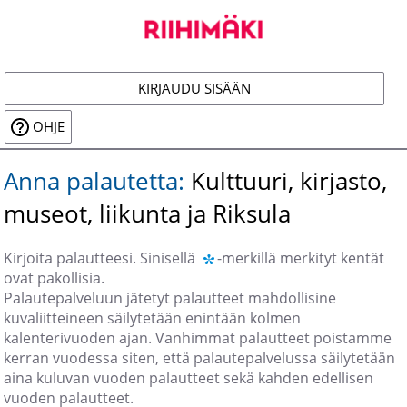
Siirry
päänäkymään
KIRJAUDU SISÄÄN
OHJE
Anna palautetta:
Kulttuuri, kirjasto,
museot, liikunta ja Riksula
Kirjoita palautteesi. Sinisellä
-merkillä merkityt kentät
ovat pakollisia.
Palautepalveluun jätetyt palautteet mahdollisine
kuvaliitteineen säilytetään enintään kolmen
kalenterivuoden ajan. Vanhimmat palautteet poistamme
kerran vuodessa siten, että palautepalvelussa säilytetään
aina kuluvan vuoden palautteet sekä kahden edellisen
vuoden palautteet.