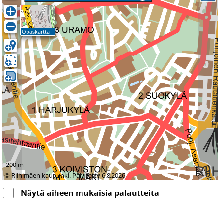
Opaskartta
200 m
© Riihimäen kaupunki. Päivitetty 6.8.2026
Näytä aiheen mukaisia palautteita