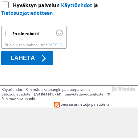
Hyväksyn palvelun
Käyttöehdot
ja
Tietosuojatiedotteen
En ole robotti
Suojauksen mahdollistaa
ALTCHA
LÄHETÄ
Käyttöehdot
Riihimäen kaupungin palautepalvelun
tietosuojatiedote
Saavutettavuusseloste
©
Evästeasetukset
Riihimäen kaupunki
Seuraa annettuja palautteita