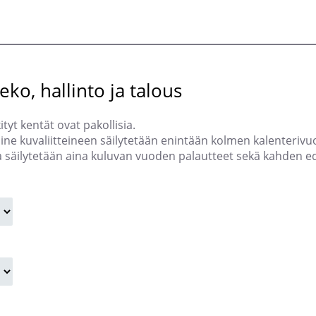
ko, hallinto ja talous
tyt kentät ovat pakollisia.
isine kuvaliitteineen säilytetään enintään kolmen kalenter
a säilytetään aina kuluvan vuoden palautteet sekä kahden ed