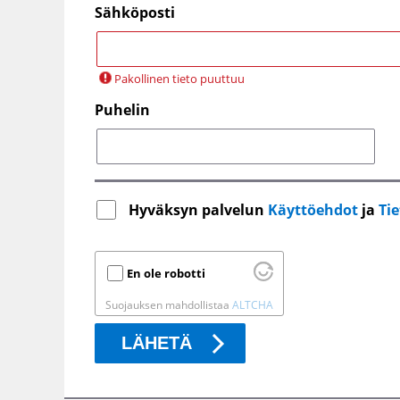
Sähköposti
Pakollinen tieto puuttuu
Puhelin
Hyväksyn palvelun
Käyttöehdot
ja
Ti
En ole robotti
Suojauksen mahdollistaa
ALTCHA
LÄHETÄ