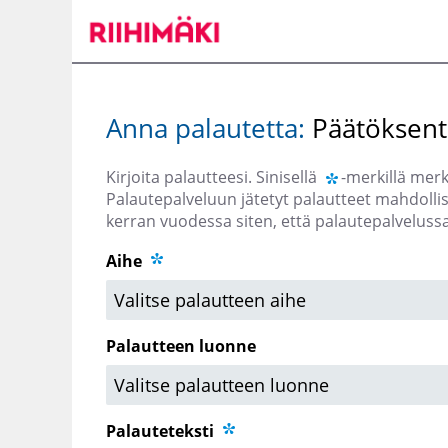
Siirry
päänäkymään
Anna palautetta:
Päätöksente
Kirjoita palautteesi. Sinisellä
-merkillä merki
Palautepalveluun jätetyt palautteet mahdoll
kerran vuodessa siten, että palautepalveluss
Aihe
Palautteen luonne
Palauteteksti