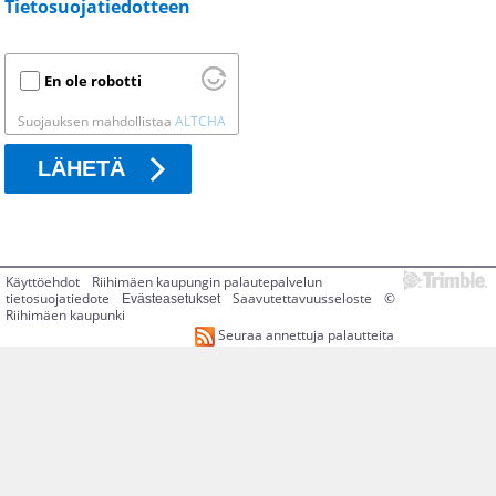
Tietosuojatiedotteen
En ole robotti
Suojauksen mahdollistaa
ALTCHA
LÄHETÄ
Käyttöehdot
Riihimäen kaupungin palautepalvelun
tietosuojatiedote
Saavutettavuusseloste
©
Evästeasetukset
Riihimäen kaupunki
Seuraa annettuja palautteita