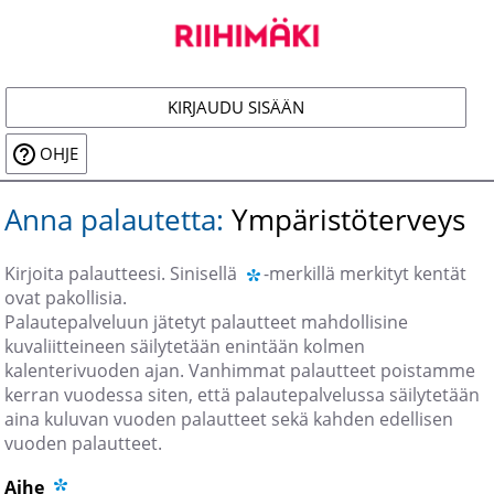
Siirry
päänäkymään
KIRJAUDU SISÄÄN
OHJE
Anna palautetta:
Ympäristöterveys
Kirjoita palautteesi. Sinisellä
-merkillä merkityt kentät
ovat pakollisia.
Palautepalveluun jätetyt palautteet mahdollisine
kuvaliitteineen säilytetään enintään kolmen
kalenterivuoden ajan. Vanhimmat palautteet poistamme
kerran vuodessa siten, että palautepalvelussa säilytetään
aina kuluvan vuoden palautteet sekä kahden edellisen
vuoden palautteet.
Aihe