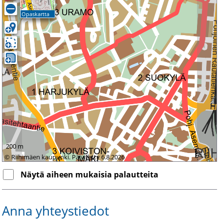
Opaskartta
200 m
© Riihimäen kaupunki. Päivitetty 6.8.2026
Näytä aiheen mukaisia palautteita
Anna yhteystiedot