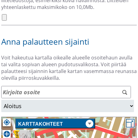
liitetiedostoja, esimerkiksi kuvia havainnosta. Liitteiden
yhteenlaskettu maksimikoko on 10,0Mb.
Anna palautteen sijainti
Voit hakeutua kartalla oikealle alueelle osoitehaun avulla
tai valita sopivan alueen pudotusvalikosta. Voit piirtää
palautteesi sijainnin kartalle kartan vasemmassa reunassa
olevilla piirroskuvakkeilla.
Ohi
kar
KARTTAKOHTEET