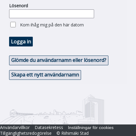
Lösenord
Kom ihåg mig på den här datorn
Logga in
Glömde du användarnamn eller lösenord?
Skapa ett nytt användarnamn
Användarvillkor
Datasekretess
Inställningar för cookies
Tillgänglighetsredogörelse
© Riihimäki Stad