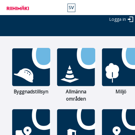
Riihimäki
Gå
e-
till
Tjänster
huvudvyn
Logga in
Byggnadstillsyn
Allmänna
Miljö
områden