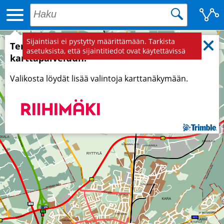
Sijaintiasi ei pystytty määrittämään. Tarkista
Tervetuloa Riihimäen kaupungin
asetuksista, että sijaintitiedot ovat käytettävissä
karttapalveluun!
Valikosta löydät lisää valintoja karttanäkymään.