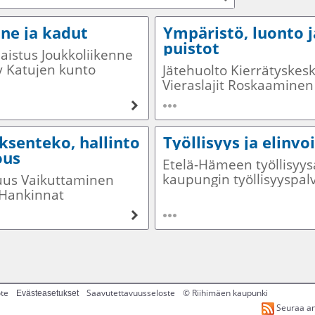
nne ja kadut
Ympäristö, luonto j
puistot
aistus Joukkoliikenne
y Katujen kunto
Jätehuolto Kierrätyskes
t Liikennevalot
Vieraslajit Roskaamine
otkulaudat
Ilmanlaatu Kaatuneet p
Metsät
ksenteko, hallinto
Työllisyys ja elinv
ous
Etelä-Hämeen työllisyys
kaupungin työllisyyspal
uus Vaikuttaminen
kesätyöt maahanmuutta
 Hankinnat
palvelut yritys- ja
ettavuus
elinkeinoasiat
ote
Saavutettavuusseloste
© Riihimäen kaupunki
Evästeasetukset
Seuraa an