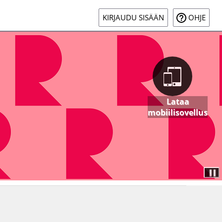
KIRJAUDU SISÄÄN
OHJE
Lataa
mobiilisovellus