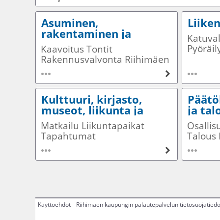
Asuminen,
Liike
rakentaminen ja
Katuval
kaupunkisuunnittelu
Pyöräil
Kaavoitus Tontit
Opastee
Rakennusvalvonta Riihimäen
Sähköp
vesi Osoitteet Karttapalvelu
Kulttuuri, kirjasto,
Päätö
museot, liikunta ja
ja tal
Riksula
Matkailu Liikuntapaikat
Osallis
Tapahtumat
Talous
Kulttuuripalvelut Avoimet
Saavut
hyvinvointipalvelut
Käyttöehdot
Riihimäen kaupungin palautepalvelun tietosuojatied