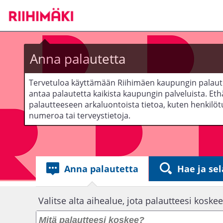
Siirry
päänäkymään
Anna palautetta
Tervetuloa käyttämään Riihimäen kaupungin palaute
antaa palautetta kaikista kaupungin palveluista. Ethä
palautteeseen arkaluontoista tietoa, kuten henkilöt
numeroa tai terveystietoja.
Anna palautetta
Hae ja sel
Anna
Valitse alta aihealue, jota palautteesi koskee
palautetta