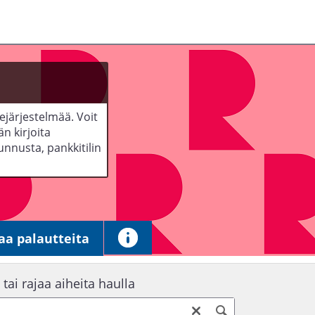
järjestelmää. Voit
n kirjoita
unnusta, pankkitilin
aa palautteita
 tai rajaa aiheita haulla