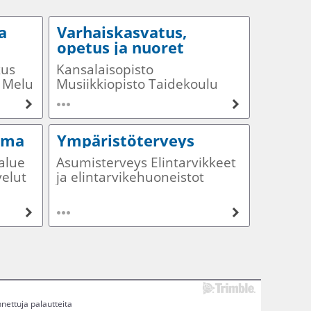
a
Varhaiskasvatus,
opetus ja nuoret
kus
Kansalaisopisto
n Melu
Musiikkiopisto Taidekoulu
uut
Koulukuljetukset
oima
Ympäristöterveys
alue
Asumisterveys Elintarvikkeet
velut
ja elintarvikehuoneistot
jien
Eläinlääkäripalvelut
Eläinsuojelu Talous- ja
uimavesi Tupakointi Muu
palaute
nettuja palautteita