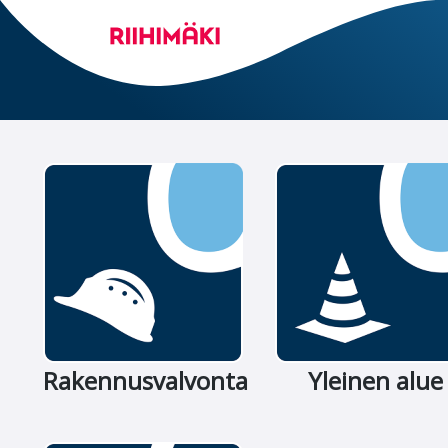
Riihimäen
Siirry
asiointipalvelu
päänäkymään
Rakennusvalvonta
Yleinen alue