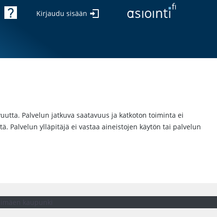
Kirjaudu sisään
avuutta. Palvelun jatkuva saatavuus ja katkoton toiminta ei
tä. Palvelun ylläpitäjä ei vastaa aineistojen käytön tai palvelun
himäen kaupunki