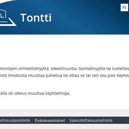
Tontti
imintojen virheettömyyttä, oikeellisuutta, täsmällisyyttä tai luotett
istä ilmoitusta muuttaa palvelua tai ottaa se tai sen osa pois käytös
jällä on oikeus muuttaa käyttöehtoja.
ietosuojaseloste
Saavutettavuusseloste
© Rii
Evästeasetukset