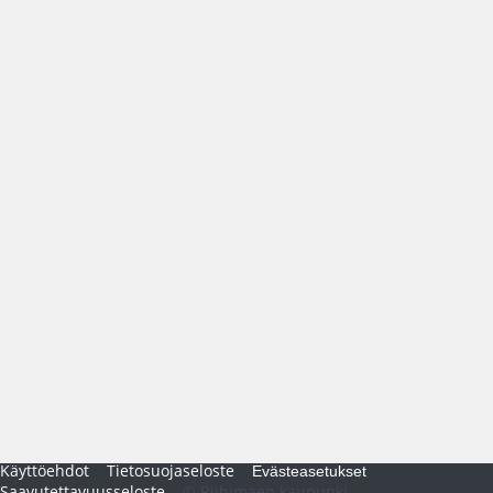
Käyttöehdot
Tietosuojaseloste
Evästeasetukset
Saavutettavuusseloste
© Riihimäen kaupunki