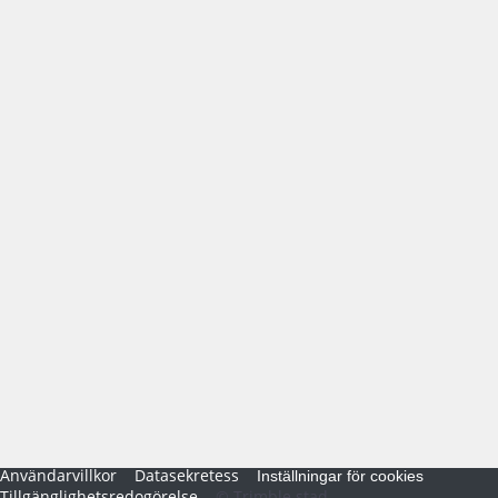
Användarvillkor
Datasekretess
Inställningar för cookies
Tillgänglighetsredogörelse
© Trimble stad