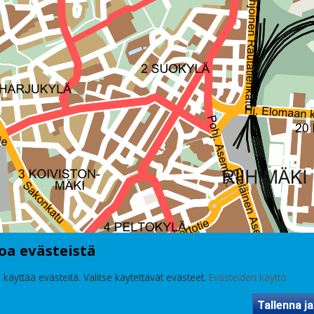
oa evästeistä
 käyttää evästeitä. Valitse käytettävät evästeet.
Evästeiden käyttö
Tallenna ja